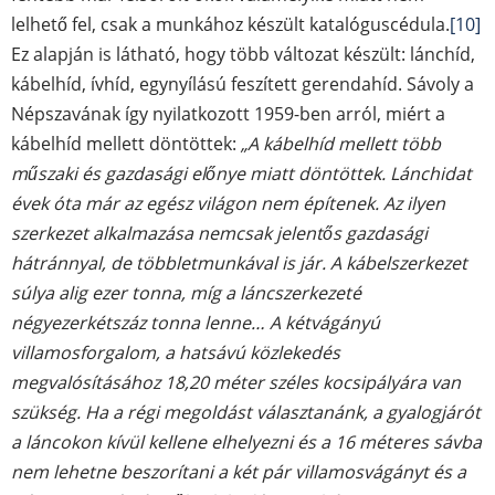
lelhető fel, csak a munkához készült katalóguscédula.
[10]
Ez alapján is látható, hogy több változat készült: lánchíd,
kábelhíd, ívhíd, egynyílású feszített gerendahíd. Sávoly a
Népszavának így nyilatkozott 1959-ben arról, miért a
kábelhíd mellett döntöttek:
„A kábelhíd mellett több
műszaki és gazdasági előnye miatt döntöttek. Lánchidat
évek óta már az egész világon nem építenek. Az ilyen
szerkezet alkalmazása nemcsak jelentős gazdasági
hátránnyal, de többletmunkával is jár. A kábelszerkezet
súlya alig ezer tonna, míg a láncszerkezeté
négyezerkétszáz tonna lenne… A kétvágányú
villamosforgalom, a hatsávú közlekedés
megvalósításához 18,20 méter széles kocsipályára van
szükség. Ha a régi megoldást választanánk, a gyalogjárót
a láncokon kívül kellene elhelyezni és a 16 méteres sávba
nem lehetne beszorítani a két pár villamosvágányt és a