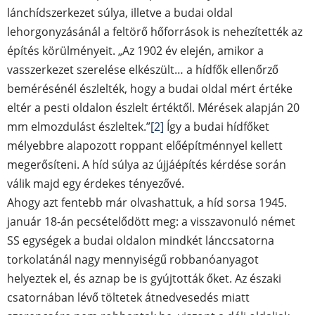
lánchídszerkezet súlya, illetve a budai oldal
lehorgonyzásánál a feltörő hőforrások is nehezítették az
építés körülményeit. „Az 1902 év elején, amikor a
vasszerkezet szerelése elkészült… a hídfők ellenőrző
bemérésénél észlelték, hogy a budai oldal mért értéke
eltér a pesti oldalon észlelt értéktől. Mérések alapján 20
mm elmozdulást észleltek.”
[2]
Így a budai hídfőket
mélyebbre alapozott roppant előépítménnyel kellett
megerősíteni. A híd súlya az újjáépítés kérdése során
válik majd egy érdekes tényezővé.
Ahogy azt fentebb már olvashattuk, a híd sorsa 1945.
január 18-án pecsételődött meg: a visszavonuló német
SS egységek a budai oldalon mindkét lánccsatorna
torkolatánál nagy mennyiségű robbanóanyagot
helyeztek el, és aznap be is gyújtották őket. Az északi
csatornában lévő töltetek átnedvesedés miatt