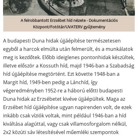
A felrobbantott Erzsébet híd nézete - Dokumentációs
Központ/Fotótár/UVATERV gyűjtemény
A budapesti Duna hidak újjáépítése természetesen
egyből a harcok elmúlta után felmerült, és a munkálatok
meg is kezdőtek. Előbb ideiglenes pontonhidak készültek,
illetve először a Kossuth híd, majd 1946-ban a Szabadság
híd újjáépítése megtörtént. Ezt követte 1948-ban a
Margit híd, 1949-ben pedig a Lánchíd, így
végeredményben 1952-re a háború előtti budapesti
Duna hidak az Erzsébetet kivéve újjáépültek. Maga az
Erzsébet híd újjáépítése ugyan napirenden volt, de ezek
inkább csak víziók voltak, mint például 1946-ban a híd
kiváltása alagúttal, vagy csak villamosforgalom nélkül,
2x2 közúti sáv létesítésével műemléki szempontok