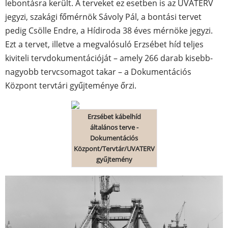
lebontásra került. A terveket ez esetben is az UVATERV
jegyzi, szakági főmérnök Sávoly Pál, a bontási tervet
pedig Csölle Endre, a Hídiroda 38 éves mérnöke jegyzi.
Ezt a tervet, illetve a megvalósuló Erzsébet híd teljes
kiviteli tervdokumentációját – amely 266 darab kisebb-
nagyobb tervcsomagot takar – a Dokumentációs
Központ tervtári gyűjteménye őrzi.
Erzsébet kábelhíd
általános terve -
Dokumentációs
Központ/Tervtár/UVATERV
gyűjtemény