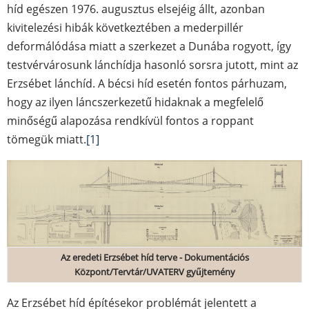
híd egészen 1976. augusztus elsejéig állt, azonban
kivitelezési hibák következtében a mederpillér
deformálódása miatt a szerkezet a Dunába rogyott, így
testvérvárosunk lánchídja hasonló sorsra jutott, mint az
Erzsébet lánchíd. A bécsi híd esetén fontos párhuzam,
hogy az ilyen láncszerkezetű hidaknak a megfelelő
minőségű alapozása rendkívül fontos a roppant
tömegük miatt.
[1]
Az eredeti Erzsébet híd terve - Dokumentációs
Központ/Tervtár/UVATERV gyűjtemény
Az Erzsébet híd építésekor problémát jelentett a