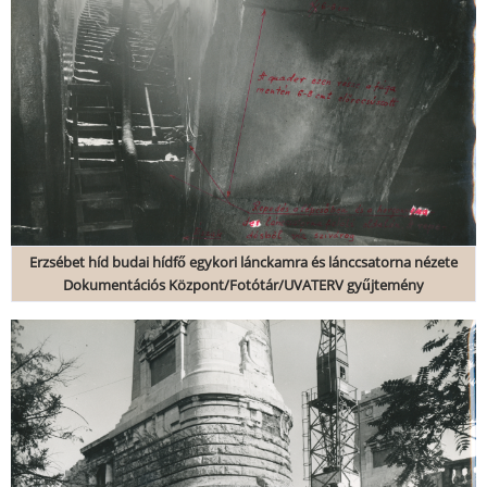
Erzsébet híd budai hídfő egykori lánckamra és lánccsatorna nézete
Dokumentációs Központ/Fotótár/UVATERV gyűjtemény