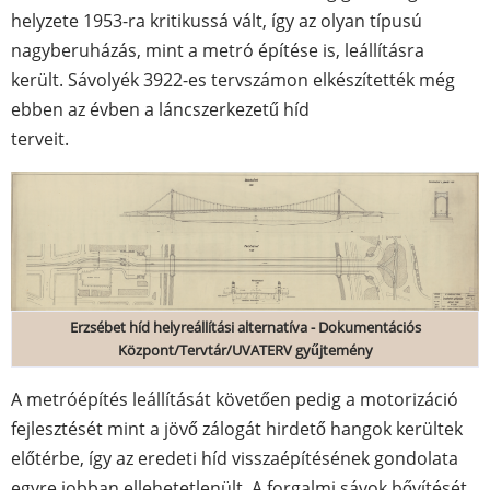
helyzete 1953-ra kritikussá vált, így az olyan típusú
nagyberuházás, mint a metró építése is, leállításra
került. Sávolyék 3922-es tervszámon elkészítették még
ebben az évben a láncszerkezetű híd
terveit.
Erzsébet híd helyreállítási alternatíva -
Dokumentációs
Központ/Tervtár/UVATERV gyűjtemény
A metróépítés leállítását követően pedig a motorizáció
fejlesztését mint a jövő zálogát hirdető hangok kerültek
előtérbe, így az eredeti híd visszaépítésének gondolata
egyre jobban ellehetetlenült. A forgalmi sávok bővítését