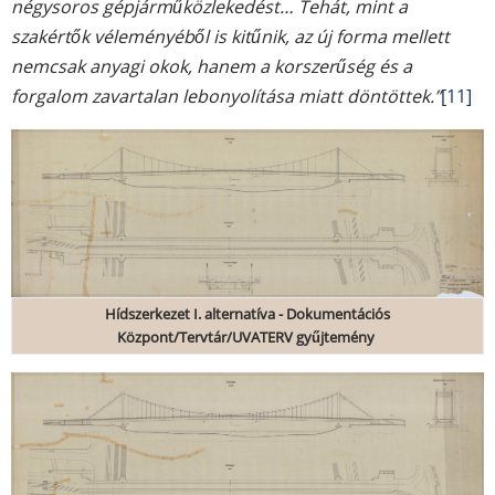
négysoros gépjárműközlekedést… Tehát, mint a
szakértők véleményéből is kitűnik, az új forma mellett
nemcsak anyagi okok, hanem a korszerűség és a
forgalom zavartalan lebonyolítása miatt döntöttek.”
[11]
Hídszerkezet I. alternatíva - Dokumentációs
Központ/Tervtár/UVATERV gyűjtemény