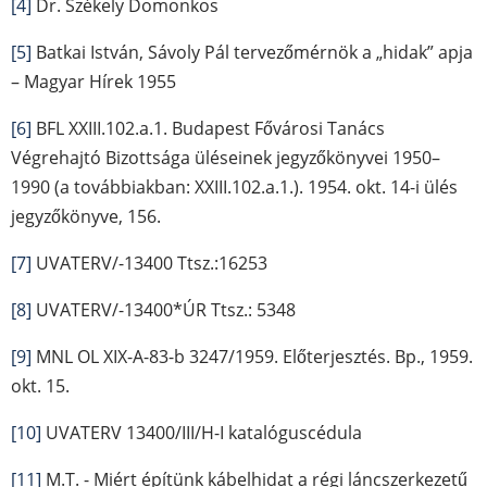
[4]
Dr. Székely Domonkos
[5]
Batkai István, Sávoly Pál tervezőmérnök a „hidak” apja
– Magyar Hírek 1955
[6]
BFL XXIII.102.a.1. Budapest Fővárosi Tanács
Végrehajtó Bizottsága üléseinek jegyzőkönyvei 1950–
1990 (a továbbiakban: XXIII.102.a.1.). 1954. okt. 14-i ülés
jegyzőkönyve, 156.
[7]
UVATERV/-13400 Ttsz.:16253
[8]
UVATERV/-13400*ÚR Ttsz.: 5348
[9]
MNL OL XIX-A-83-b 3247/1959. Előterjesztés. Bp., 1959.
okt. 15.
[10]
UVATERV 13400/III/H-I katalóguscédula
[11]
M.T. - Miért építünk kábelhidat a régi láncszerkezetű