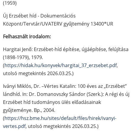
(1959)
Új Erzsébet híd - Dokumentációs
Központ/Tervtár/UVATERV gyűjtemény 13400*UR
Felhasznált irodalom:
Hargitai Jenő: Erzsébet-híd építése, újjáépítése, felújítása
(1898-1979), 1979.
(
https://hidak.hu/konyvek/hargitai_37_erzsebet.pdf
,
utolsó megtekintés 2026.03.25.)
Iványi Miklós, Dr. –Vértes Katalin: 100 éves az „Erzsébet”
lándhíd. In: Dr. Domanovszky Sándor (Szerk.): A régi és új
Erzsébet híd tudományos ülés előadásainak
gyűjteménye. Bp., 2004.
(
https://hsz.bme.hu/sites/default/files/hirek/ivanyi-
vertes.pdf
, utolsó megtekintés 2026.03.25.)