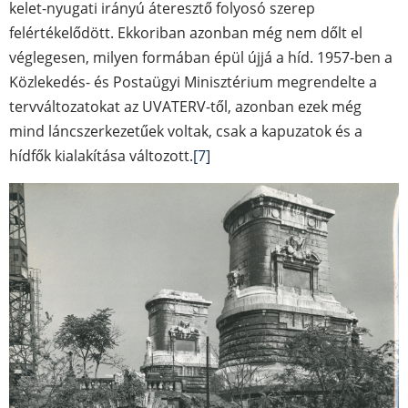
kelet-nyugati irányú áteresztő folyosó szerep
felértékelődött. Ekkoriban azonban még nem dőlt el
véglegesen, milyen formában épül újjá a híd. 1957-ben a
Közlekedés- és Postaügyi Minisztérium megrendelte a
tervváltozatokat az UVATERV-től, azonban ezek még
mind láncszerkezetűek voltak, csak a kapuzatok és a
hídfők kialakítása változott.
[7]