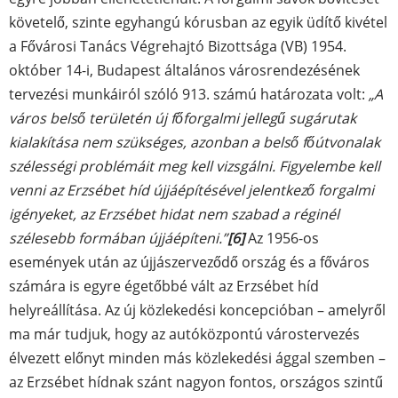
követelő, szinte egyhangú kórusban az egyik üdítő kivétel
a Fővárosi Tanács Végrehajtó Bizottsága (VB) 1954.
október 14-i, Budapest általános városrendezésének
tervezési munkáiról szóló 913. számú határozata volt:
„A
város belső területén új főforgalmi jellegű sugárutak
kialakítása nem szükséges, azonban a belső főútvonalak
szélességi problémáit meg kell vizsgálni. Figyelembe kell
venni az Erzsébet híd újjáépítésével jelentkező forgalmi
igényeket, az Erzsébet hidat nem szabad a réginél
szélesebb formában újjáépíteni.”
[6]
Az 1956-os
események után az újjászerveződő ország és a főváros
számára is egyre égetőbbé vált az Erzsébet híd
helyreállítása. Az új közlekedési koncepcióban – amelyről
ma már tudjuk, hogy az autóközpontú várostervezés
élvezett előnyt minden más közlekedési ággal szemben –
az Erzsébet hídnak szánt nagyon fontos, országos szintű