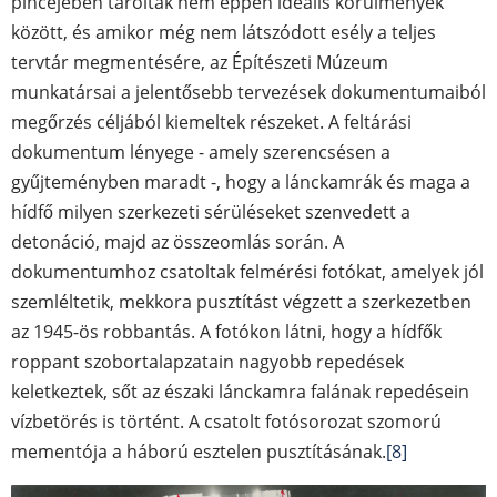
pincéjében tárolták nem éppen ideális körülmények
között, és amikor még nem látszódott esély a teljes
tervtár megmentésére, az Építészeti Múzeum
munkatársai a jelentősebb tervezések dokumentumaiból
megőrzés céljából kiemeltek részeket. A feltárási
dokumentum lényege - amely szerencsésen a
gyűjteményben maradt -, hogy a lánckamrák és maga a
hídfő milyen szerkezeti sérüléseket szenvedett a
detonáció, majd az összeomlás során. A
dokumentumhoz csatoltak felmérési fotókat, amelyek jól
szemléltetik, mekkora pusztítást végzett a szerkezetben
az 1945-ös robbantás. A fotókon látni, hogy a hídfők
roppant szobortalapzatain nagyobb repedések
keletkeztek, sőt az északi lánckamra falának repedésein
vízbetörés is történt. A csatolt fotósorozat szomorú
mementója a háború esztelen pusztításának.
[8]