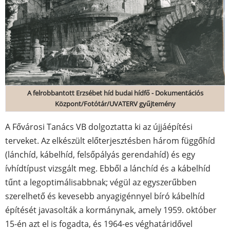
A felrobbantott Erzsébet híd budai hídfő - Dokumentációs
Központ/Fotótár/UVATERV gyűjtemény
A Fővárosi Tanács VB dolgoztatta ki az újjáépítési
terveket. Az elkészült előterjesztésben három függőhíd
(lánchíd, kábelhíd, felsőpályás gerendahíd) és egy
ívhídtípust vizsgált meg. Ebből a lánchíd és a kábelhíd
tűnt a legoptimálisabbnak; végül az egyszerűbben
szerelhető és kevesebb anyagigénnyel bíró kábelhíd
építését javasolták a kormánynak, amely 1959. október
15-én azt el is fogadta, és 1964-es véghatáridővel