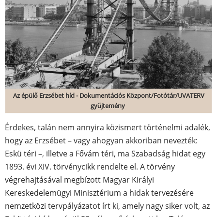
Az épülő Erzsébet híd - Dokumentációs Központ/Fotótár/UVATERV
gyűjtemény
Érdekes, talán nem annyira közismert történelmi adalék,
hogy az Erzsébet – vagy ahogyan akkoriban nevezték:
Eskü téri –, illetve a Fővám téri, ma Szabadság hidat egy
1893. évi XIV. törvénycikk rendelte el. A törvény
végrehajtásával megbízott Magyar Királyi
Kereskedelemügyi Minisztérium a hidak tervezésére
nemzetközi tervpályázatot írt ki, amely nagy siker volt, az