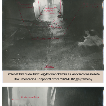
Erzsébet híd budai hídfő egykori lánckamra és lánccsatorna nézete
Dokumentációs Központ/Fotótár/UVATERV gyűjtemény