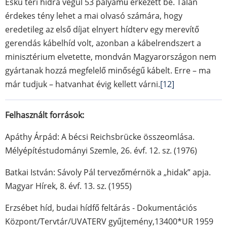
Eskü téri hídra végül 53 pályamű érkezett be. Talán
érdekes tény lehet a mai olvasó számára, hogy
eredetileg az első díjat elnyert hídterv egy merevítő
gerendás kábelhíd volt, azonban a kábelrendszert a
minisztérium elvetette, mondván Magyarországon nem
gyártanak hozzá megfelelő minőségű kábelt. Erre – ma
már tudjuk – hatvanhat évig kellett várni.
[12]
Felhasznált források:
Apáthy Árpád: A bécsi Reichsbrücke összeomlása.
Mélyépítéstudományi Szemle, 26. évf. 12. sz. (1976)
Batkai István: Sávoly Pál tervezőmérnök a „hidak” apja.
Magyar Hírek, 8. évf. 13. sz. (1955)
Erzsébet híd, budai hídfő feltárás - Dokumentációs
Központ/Tervtár/UVATERV gyűjtemény,13400*UR 1959