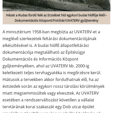
Nézet a Rudas fürdő felé az Erzsébet híd egykori budai hídfője felől -
Dokumentációs Központ/Fotótár/UVATERV gyűjtemény
A minisztérium 1958-ban megbízta az UVATERV-et a
meglévő szerkezetek feltárási dokumentációjának
elkészítésével is. A budai hídfő állapotfeltárási
dokumentációja megtalálható az Építésügyi
Dokumentációs és Információs Központ
gyűjteményében, ahol az UVATERV kb. 2000-ig
keletkezett teljes tervhagyatéka is megőrzésre kerül.
Hiátusok a tervekben akkor fordulhatnak elő, ha az
évtizedek során az egykori rossz tárolási körülmények
miatt megsemmisültek vagy elvesztek. Az UVATERV
esetében a rendszerváltozást követően a vállalat
tervtárának korai szakaszát egy Dob utcai épület