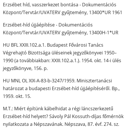
Erzsébet híd, vasszerkezet bontása - Dokumentációs
Központ/Tervtár/UVATERV gyűjtemény, 13400*UR 1961
Erzsébet-híd újjáépítése - Dokumentációs
Központ/Tervtár/UVATERV gyűjtemény, 13400H-1*UR
HU BFL XXIII.102.a.1. Budapest Fővárosi Tanács
Végrehajtó Bizottsága üléseinek jegyzőkönyvei 1950–
1990 (a továbbiakban: XXIII.102.a.1.). 1954. okt. 14-i ülés
jegyzőkönyve, 156. p.
HU MNL OL XIX-A-83-b-3247/1959. Minisztertanácsi
határozat a budapesti Erzsébet-híd újjáépítéséről. Bp.,
1959. okt. 15.
M.T.: Miért építünk kábelhidat a régi láncszerkezetű
Erzsébet-híd helyett? Sávoly Pál Kossuth-díjas főmérnök
nyilatkozata a Népszavának. Népszava, 87. évf. 274. sz.