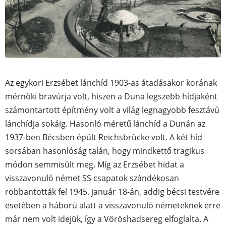
Az egykori Erzsébet lánchíd 1903-as átadásakor korának
mérnöki bravúrja volt, hiszen a Duna legszebb hídjaként
számontartott építmény volt a világ legnagyobb fesztávú
lánchídja sokáig. Hasonló méretű lánchíd a Dunán az
1937-ben Bécsben épült Reichsbrücke volt. A két híd
sorsában hasonlóság talán, hogy mindkettő tragikus
módon semmisült meg. Míg az Erzsébet hidat a
visszavonuló német SS csapatok szándékosan
robbantották fel 1945. január 18-án, addig bécsi testvére
esetében a háború alatt a visszavonuló németeknek erre
már nem volt idejük, így a Vöröshadsereg elfoglalta. A