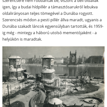
szerencsére nem robbantak be, viszont a déli oldaliak
igen, így a budai hídpillér a támasztósarukról lebukva
oldalirányosan teljes tömegével a Dunába rogyott.
Szerencsés módon a pesti pillér állva maradt, ugyanis a
Dunába szakadt láncok egyensúlyban tartották, és 1959-
ig még - mintegy a háború utolsó mementójaként - a
helyükön is maradtak.