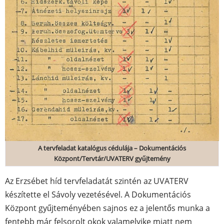
A tervfeladat katalógus cédulája – Dokumentációs
Központ/Tervtár/UVATERV gyűjtemény
Az Erzsébet híd tervfeladatát szintén az UVATERV
készítette el Sávoly vezetésével. A Dokumentációs
Központ gyűjteményében sajnos ez a jelentős munka a
fentebb már felsorolt okok valamelyike miatt nem