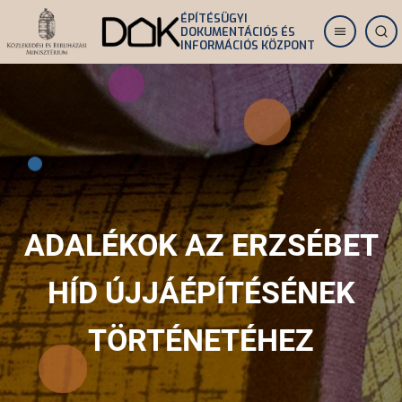
Ugrás
ÉPÍTÉSÜGYI
DOKUMENTÁCIÓS ÉS
a
INFORMÁCIÓS KÖZPONT
tartalomra
ADALÉKOK AZ ERZSÉBET
HÍD ÚJJÁÉPÍTÉSÉNEK
TÖRTÉNETÉHEZ