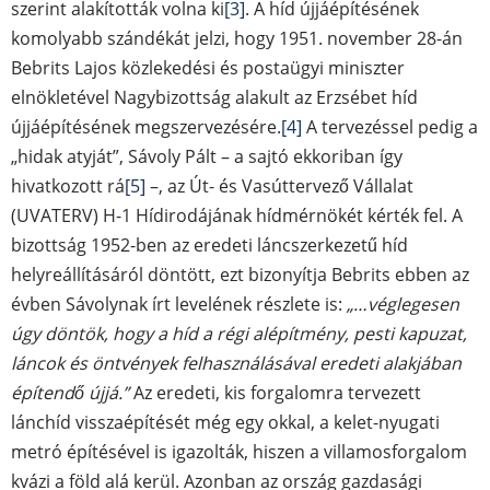
szerint alakították volna ki
[3]
. A híd újjáépítésének
komolyabb szándékát jelzi, hogy 1951. november 28-án
Bebrits Lajos közlekedési és postaügyi miniszter
elnökletével Nagybizottság alakult az Erzsébet híd
újjáépítésének megszervezésére.
[4]
A tervezéssel pedig a
„hidak atyját”, Sávoly Pált – a sajtó ekkoriban így
hivatkozott rá
[5]
–, az Út- és Vasúttervező Vállalat
(UVATERV) H-1 Hídirodájának hídmérnökét kérték fel. A
bizottság 1952-ben az eredeti láncszerkezetű híd
helyreállításáról döntött, ezt bizonyítja Bebrits ebben az
évben Sávolynak írt levelének részlete is:
„…véglegesen
úgy döntök, hogy a híd a régi alépítmény, pesti kapuzat,
láncok és öntvények felhasználásával eredeti alakjában
építendő újjá.”
Az eredeti, kis forgalomra tervezett
lánchíd visszaépítését még egy okkal, a kelet-nyugati
metró építésével is igazolták, hiszen a villamosforgalom
kvázi a föld alá kerül. Azonban az ország gazdasági