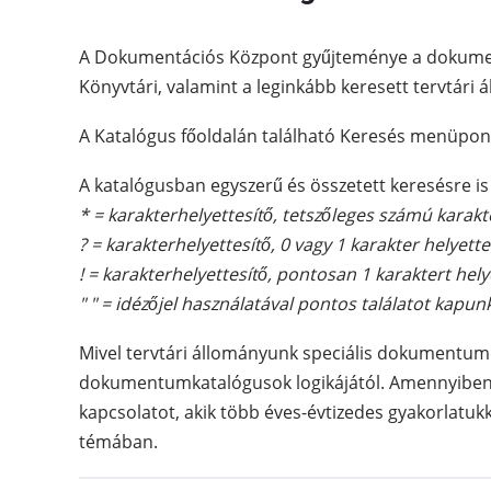
A Dokumentációs Központ gyűjteménye a dokument
Könyvtári, valamint a leginkább keresett tervtári 
A Katalógus főoldalán található Keresés menüpon
A katalógusban egyszerű és összetett keresésre is 
* = karakterhelyettesítő, tetszőleges számú karakte
? = karakterhelyettesítő, 0 vagy 1 karakter helyette
! = karakterhelyettesítő, pontosan 1 karaktert hely
" " = idézőjel használatával pontos találatot kapun
Mivel tervtári állományunk speciális dokumentumo
dokumentumkatalógusok logikájától. Amennyiben n
kapcsolatot, akik több éves-évtizedes gyakorlatu
témában.