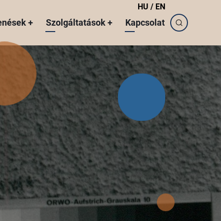
HU
/
EN
enések
+
Szolgáltatások
+
Kapcsolat