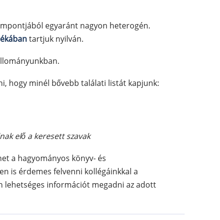
empontjából egyaránt nagyon heterogén.
ékában
tartjuk nyilván.
 állományunkban.
i, hogy minél bővebb találati listát kapjunk:
lnak elő a keresett szavak
érhet a hagyományos könyv- és
 is érdemes felvenni kollégáinkkal a
n lehetséges információt megadni az adott