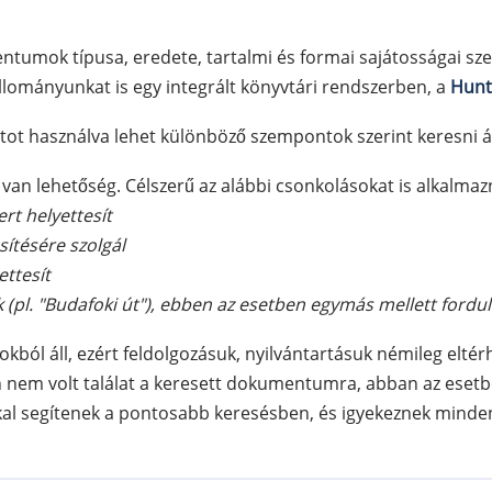
umok típusa, eredete, tartalmi és formai sajátosságai sz
állományunkat is egy integrált könyvtári rendszerben, a
Hunt
tot használva lehet különböző szempontok szerint keresni
van lehetőség. Célszerű az alábbi csonkolásokat is alkalmazn
rt helyettesít
sítésére szolgál
ettesít
k (pl. "Budafoki út"), ebben az esetben egymás mellett fordu
kból áll, ezért feldolgozásuk, nyilvántartásuk némileg elt
em volt találat a keresett dokumentumra, abban az esetben
kkal segítenek a pontosabb keresésben, és igyekeznek minde