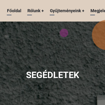
Fő
Főoldal
Rólunk
+
Gyűjteményeink
+
Megjel
navigáció
SEGÉDLETEK