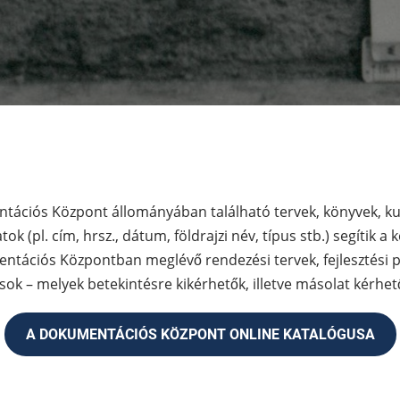
ntációs Központ állományában található tervek, könyvek, k
k (pl. cím, hrsz., dátum, földrajzi név, típus stb.) segítik
entációs Központban meglévő rendezési tervek, fejlesztési 
 – melyek betekintésre kikérhetők, illetve másolat kérhető
A DOKUMENTÁCIÓS KÖZPONT ONLINE KATALÓGUSA