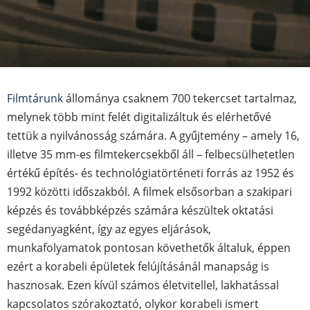
Filmtárunk
állománya csaknem 700 tekercset tartalmaz,
melynek több mint felét digitalizáltuk és elérhetővé
tettük a nyilvánosság számára. A gyűjtemény – amely 16,
illetve 35 mm-es filmtekercsekből áll – felbecsülhetetlen
értékű építés- és technológiatörténeti forrás az 1952 és
1992 közötti időszakból. A filmek elsősorban a szakipari
képzés és továbbképzés számára készültek oktatási
segédanyagként, így az egyes eljárások,
munkafolyamatok pontosan követhetők általuk, éppen
ezért a korabeli épületek felújításánál manapság is
hasznosak. Ezen kívül számos életvitellel, lakhatással
kapcsolatos szórakoztató, olykor korabeli ismert