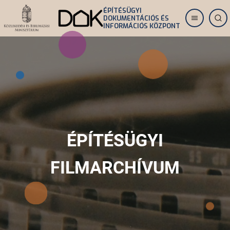
Ugrás
ÉPÍTÉSÜGYI
DOKUMENTÁCIÓS ÉS
a
INFORMÁCIÓS KÖZPONT
tartalomra
ÉPÍTÉSÜGYI
FILMARCHÍVUM