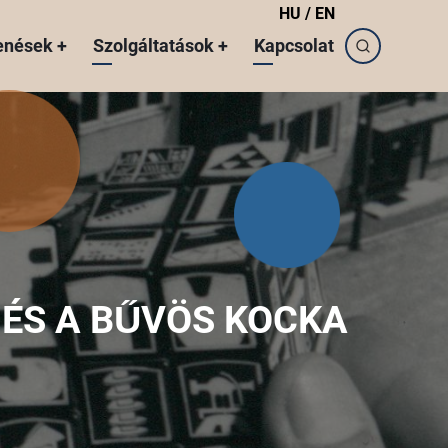
HU
/
EN
enések
+
Szolgáltatások
+
Kapcsolat
 ÉS A BŰVÖS KOCKA