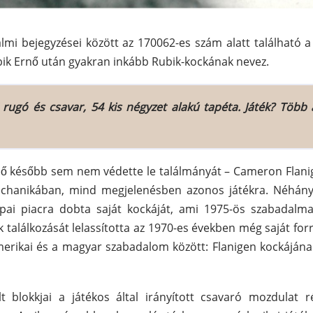
i bejegyzései között az 170062-es szám alatt található a v
bik Ernő után gyakran inkább Rubik-kockának nevez.
rugó és csavar, 54 kis négyzet alakú tapéta. Játék? Több 
nő később sem nem védette le találmányát – Cameron Flani
echanikában, mind megjelenésben azonos játékra. Néhány
pai piacra dobta saját kockáját, ami 1975-ös szabadalma 
 találkozását lelassította az 1970-es években még saját f
erikai és a magyar szabadalom között: Flanigen kockájának 
 blokkjai a játékos által irányított csavaró mozdulat