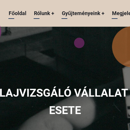
Fő
Főoldal
Rólunk
+
Gyűjteményeink
+
Megjel
navigáció
LAJVIZSGÁLÓ VÁLLALAT
ESETE