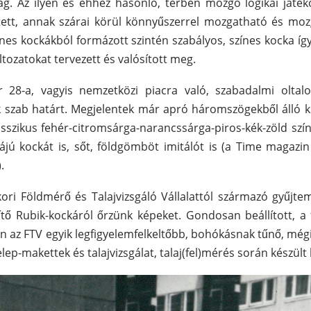
ag. Az ilyen és ehhez hasonló, térben mozgó logikai játék
ett, annak szárai körül könnyűszerrel mozgatható és mo
 színes kockákból formázott szintén szabályos, színes kocka 
tozatokat tervezett és valósított meg.
r 28-a, vagyis nemzetközi piacra való, szabadalmi oltal
k szab határt. Megjelentek már apró háromszögekből álló k
sszikus fehér-citromsárga-narancssárga-piros-kék-zöld szín
ú kockát is, sőt, földgömböt imitálót is (a Time magazin 
.
i Földmérő és Talajvizsgáló Vállalattól származó gyűjte
nítő Rubik-kockáról őrzünk képeket. Gondosan beállított,
en az FTV egyik legfigyelemfelkeltőbb, bohókásnak tűnő, még
lep-makettek és talajvizsgálat, talaj(fel)mérés során készül