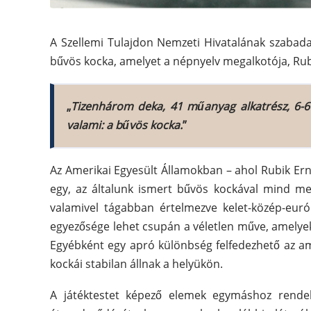
A Szellemi Tulajdon Nemzeti Hivatalának szabadalm
bűvös kocka, amelyet a népnyelv megalkotója, Ru
„
Tizenhárom deka, 41 műanyag alkatrész, 6-6 
valami: a bűvös kocka.
”
Az Amerikai Egyesült Államokban – ahol Rubik Er
egy, az általunk ismert bűvös kockával mind m
valamivel tágabban értelmezve kelet-közép-euró
egyezősége lehet csupán a véletlen műve, amelyek
Egyébként egy apró különbség felfedezhető az am
kockái stabilan állnak a helyükön.
A játéktestet képező elemek egymáshoz rendelt