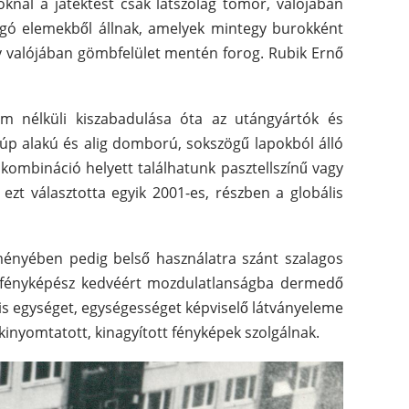
oknál a játéktest csak látszólag tömör, valójában
zgó elemekből állnak, amelyek mintegy burokként
így valójában gömbfelület mentén forog. Rubik Ernő
om nélküli kiszabadulása óta az utángyártók és
úp alakú és alig domború, sokszögű lapokból álló
kombináció helyett találhatunk pasztellszínű vagy
ezt választotta egyik 2001-es, részben a globális
ményében pedig belső használatra szánt szalagos
 a fényképész kedvéért mozdulatlanságba dermedő
is egységet, egységességet képviselő látványeleme
t kinyomtatott, kinagyított fényképek szolgálnak.