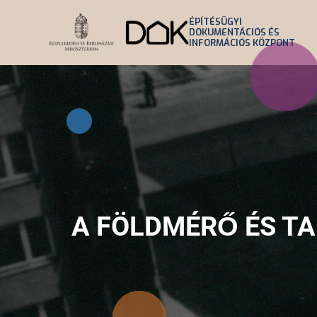
Ugrás
ÉPÍTÉSÜGYI
a
DOKUMENTÁCIÓS ÉS
INFORMÁCIÓS KÖZPONT
tartalomra
A FÖLDMÉRŐ ÉS TA