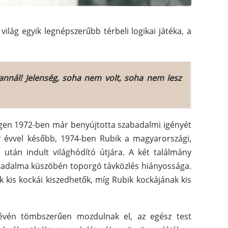
ilág egyik legnépszerűbb térbeli logikai játéka, a
annál! Jelenség, soha nem volt, soha nem lesz
gen 1972-ben már benyújtotta szabadalmi igényét
 évvel később, 1974-ben Rubik a magyarországi,
után indult világhódító útjára. A két találmány
orradalma küszöbén toporgó távközlés hiányossága.
kis kockái kiszedhetők, míg Rubik kockájának kis
 révén tömbszerűen mozdulnak el, az egész test