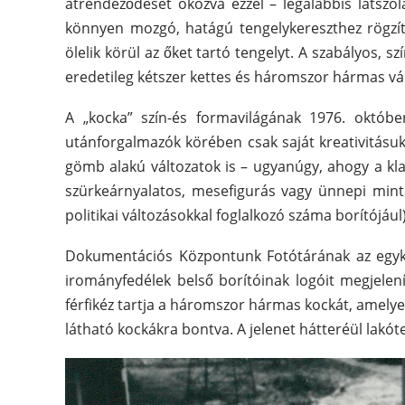
átrendeződését okozva ezzel – legalábbis látszól
könnyen mozgó, hatágú tengelykereszthez rögzít
ölelik körül az őket tartó tengelyt. A szabályos,
eredetileg kétszer kettes és háromszor hármas vál
A „kocka” szín-és formavilágának 1976. októbe
utánforgalmazók körében csak saját kreativitásu
gömb alakú változatok is – ugyanúgy, ahogy a kla
szürkeárnyalatos, mesefigurás vagy ünnepi mintáj
politikai változásokkal foglalkozó száma borítójául)
Dokumentációs Központunk Fotótárának az egykor
irományfedélek belső borítóinak logóit megjele
férfikéz tartja a háromszor hármas kockát, amely
látható kockákra bontva. A jelenet hátteréül lakóte