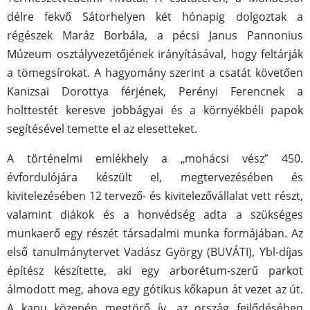
délre fekvő Sátorhelyen két hónapig dolgoztak a
régészek Maráz Borbála, a pécsi Janus Pannonius
Múzeum osztályvezetőjének irányításával, hogy feltárják
a tömegsírokat. A hagyomány szerint a csatát követően
Kanizsai Dorottya férjének, Perényi Ferencnek a
holttestét keresve jobbágyai és a környékbéli papok
segítésével temette el az elesetteket.
A történelmi emlékhely a „mohácsi vész” 450.
évfordulójára készült el, megtervezésében és
kivitelezésében 12 tervező- és kivitelezővállalat vett részt,
valamint diákok és a honvédség adta a szükséges
munkaerő egy részét társadalmi munka formájában. Az
első tanulmánytervet Vadász György (BUVÁTI), Ybl-díjas
építész készítette, aki egy arborétum-szerű parkot
álmodott meg, ahova egy gótikus kőkapun át vezet az út.
A kapu közepén megtörő ív, az ország fejlődésében