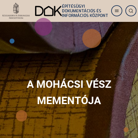
Ugrás
ÉPÍTÉSÜGYI
DOKUMENTÁCIÓS ÉS
a
INFORMÁCIÓS KÖZPONT
tartalomra
A MOHÁCSI VÉSZ
MEMENTÓJA