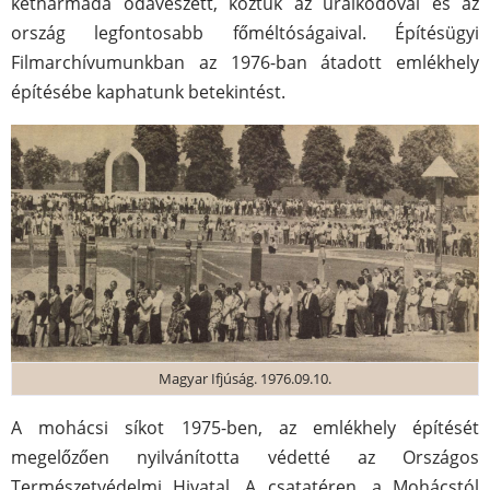
kétharmada odaveszett, köztük az uralkodóval és az
ország legfontosabb főméltóságaival. Építésügyi
Filmarchívumunkban az 1976-ban átadott emlékhely
építésébe kaphatunk betekintést.
Magyar Ifjúság. 1976.09.10.
A mohácsi síkot 1975-ben, az emlékhely építését
megelőzően nyilvánította védetté az Országos
Természetvédelmi Hivatal. A csatatéren, a Mohácstól