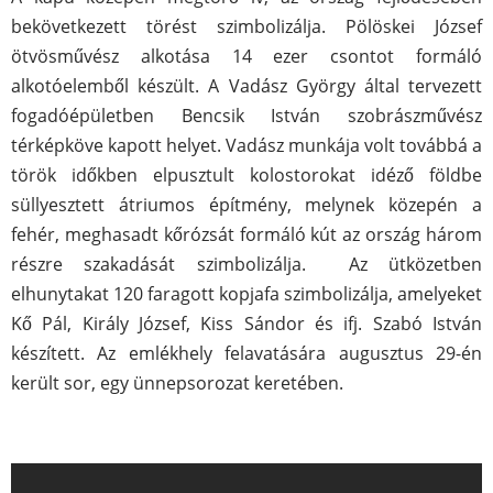
bekövetkezett törést szimbolizálja. Pölöskei József
ötvösművész alkotása 14 ezer csontot formáló
alkotóelemből készült. A Vadász György által tervezett
fogadóépületben Bencsik István szobrászművész
térképköve kapott helyet. Vadász munkája volt továbbá a
török időkben elpusztult kolostorokat idéző földbe
süllyesztett átriumos építmény, melynek közepén a
fehér, meghasadt kőrózsát formáló kút az ország három
részre szakadását szimbolizálja. Az ütközetben
elhunytakat 120 faragott kopjafa szimbolizálja, amelyeket
Kő Pál, Király József, Kiss Sándor és ifj. Szabó István
készített. Az emlékhely felavatására augusztus 29-én
került sor, egy ünnepsorozat keretében.