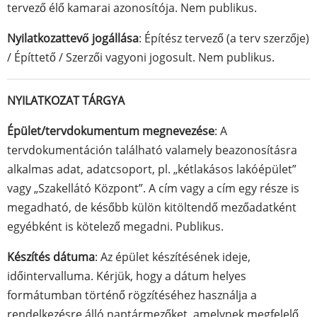
tervező élő kamarai azonosítója. Nem publikus.
Nyilatkozattevő jogállása
: Építész tervező (a terv szerzője)
/ Építtető / Szerzői vagyoni jogosult. Nem publikus.
NYILATKOZAT TÁRGYA
Épület/tervdokumentum megnevezése
: A
tervdokumentáción található valamely beazonosításra
alkalmas adat, adatcsoport, pl. „kétlakásos lakóépület”
vagy „Szakellátó Központ”. A cím vagy a cím egy része is
megadható, de később külön kitöltendő mezőadatként
egyébként is kötelező megadni. Publikus.
Készítés dátuma
: Az épület készítésének ideje,
időintervalluma. Kérjük, hogy a dátum helyes
formátumban történő rögzítéséhez használja a
rendelkezésre álló naptármezőket, amelynek megfelelő