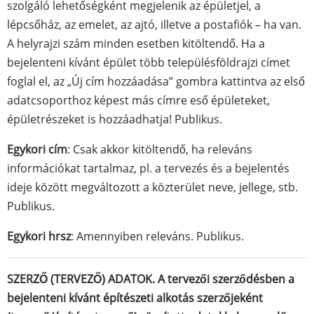
szolgáló lehetőségként megjelenik az épületjel, a
lépcsőház, az emelet, az ajtó, illetve a postafiók – ha van.
A helyrajzi szám minden esetben kitöltendő. Ha a
bejelenteni kívánt épület több településföldrajzi címet
foglal el, az „Új cím hozzáadása” gombra kattintva az első
adatcsoporthoz képest más címre eső épületeket,
épületrészeket is hozzáadhatja! Publikus.
Egykori cím
: Csak akkor kitöltendő, ha releváns
információkat tartalmaz, pl. a tervezés és a bejelentés
ideje között megváltozott a közterület neve, jellege, stb.
Publikus.
Egykori hrsz
: Amennyiben releváns. Publikus.
SZERZŐ (TERVEZŐ) ADATOK. A tervezői szerződésben a
bejelenteni kívánt építészeti alkotás szerzőjeként