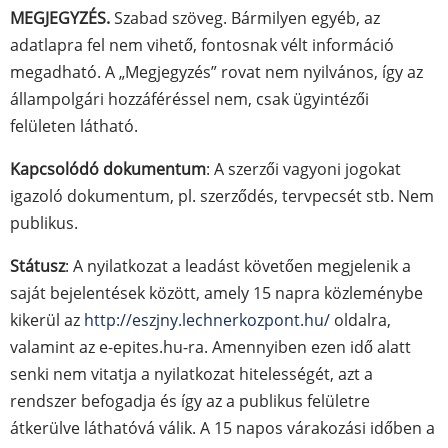
MEGJEGYZÉS.
Szabad szöveg. Bármilyen egyéb, az
adatlapra fel nem vihető, fontosnak vélt információ
megadható. A „Megjegyzés” rovat nem nyilvános, így az
állampolgári hozzáféréssel nem, csak ügyintézői
felületen látható.
Kapcsolódó dokumentum
: A szerzői vagyoni jogokat
igazoló dokumentum, pl. szerződés, tervpecsét stb. Nem
publikus.
Státusz
: A nyilatkozat a leadást követően megjelenik a
saját bejelentések között, amely 15 napra közleménybe
kikerül az
http://eszjny.lechnerkozpont.hu/
oldalra,
valamint az e-epites.hu-ra. Amennyiben ezen idő alatt
senki nem vitatja a nyilatkozat hitelességét, azt a
rendszer befogadja és így az a publikus felületre
átkerülve láthatóvá válik. A 15 napos várakozási időben a