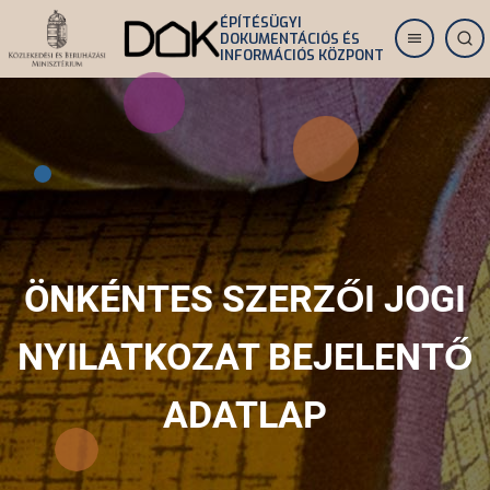
Ugrás
ÉPÍTÉSÜGYI
DOKUMENTÁCIÓS ÉS
a
INFORMÁCIÓS KÖZPONT
tartalomra
ÖNKÉNTES SZERZŐI JOGI
NYILATKOZAT BEJELENTŐ
ADATLAP