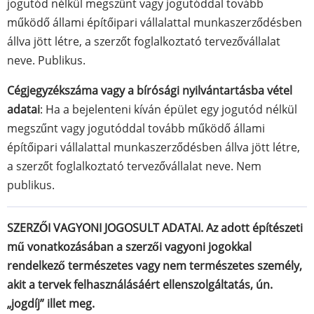
jogutód nélkül megszűnt vagy jogutóddal tovább
működő állami építőipari vállalattal munkaszerződésben
állva jött létre, a szerzőt foglalkoztató tervezővállalat
neve. Publikus.
Cégjegyzékszáma vagy a bírósági nyilvántartásba vétel
adatai
: Ha a bejelenteni kíván épület egy jogutód nélkül
megszűnt vagy jogutóddal tovább működő állami
építőipari vállalattal munkaszerződésben állva jött létre,
a szerzőt foglalkoztató tervezővállalat neve. Nem
publikus.
SZERZŐI VAGYONI JOGOSULT ADATAI. Az adott építészeti
mű vonatkozásában a szerzői vagyoni jogokkal
rendelkező természetes vagy nem természetes személy,
akit a tervek felhasználásáért ellenszolgáltatás, ún.
„jogdíj” illet meg.