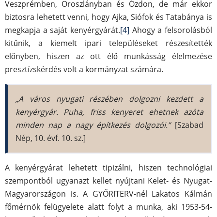
Veszprémben, Oroszlányban és Ózdon, de már ekkor
biztosra lehetett venni, hogy Ajka, Siófok és Tatabánya is
megkapja a saját kenyérgyárát.
[4]
Ahogy a felsorolásból
kitűnik, a kiemelt ipari településeket részesítették
előnyben, hiszen az ott élő munkásság élelmezése
presztízskérdés volt a kormányzat számára.
„A város nyugati részében dolgozni kezdett a
kenyérgyár. Puha, friss kenyeret ehetnek azóta
minden nap a nagy építkezés dolgozói.”
[Szabad
Nép, 10. évf. 10. sz.]
A kenyérgyárat lehetett tipizálni, hiszen technológiai
szempontból ugyanazt kellet nyújtani Kelet- és Nyugat-
Magyarországon is. A GYŐRITERV-nél Lakatos Kálmán
főmérnök felügyelete alatt folyt a munka, aki 1953-54-