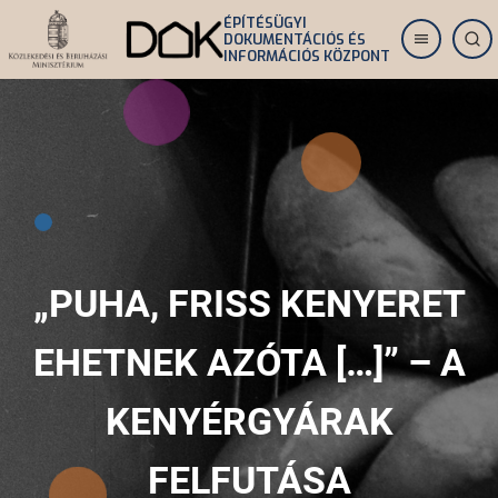
Ugrás
ÉPÍTÉSÜGYI
DOKUMENTÁCIÓS ÉS
a
INFORMÁCIÓS KÖZPONT
tartalomra
„PUHA, FRISS KENYERET
EHETNEK AZÓTA […]” – A
KENYÉRGYÁRAK
FELFUTÁSA