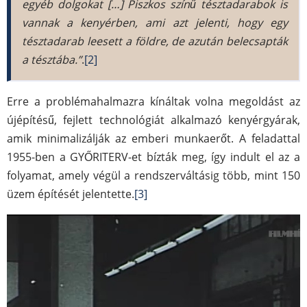
egyéb dolgokat […] Piszkos színű tésztadarabok is
vannak a kenyérben, ami azt jelenti, hogy egy
tésztadarab leesett a földre, de azután belecsapták
a tésztába.”
.
[2]
Erre a problémahalmazra kínáltak volna megoldást az
újépítésű, fejlett technológiát alkalmazó kenyérgyárak,
amik minimalizálják az emberi munkaerőt. A feladattal
1955-ben a GYŐRITERV-et bízták meg, így indult el az a
folyamat, amely végül a rendszerváltásig több, mint 150
üzem építését jelentette.
[3]