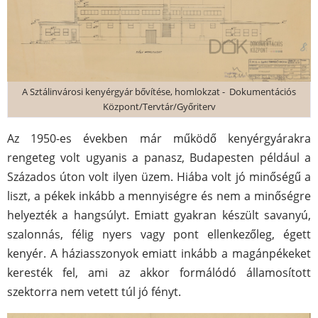
A Sztálinvárosi kenyérgyár bővítése, homlokzat - Dokumentációs
Központ/Tervtár/Győriterv
Az 1950-es években már működő kenyérgyárakra
rengeteg volt ugyanis a panasz, Budapesten például a
Százados úton volt ilyen üzem. Hiába volt jó minőségű a
liszt, a pékek inkább a mennyiségre és nem a minőségre
helyezték a hangsúlyt. Emiatt gyakran készült savanyú,
szalonnás, félig nyers vagy pont ellenkezőleg, égett
kenyér. A háziasszonyok emiatt inkább a magánpékeket
keresték fel, ami az akkor formálódó államosított
szektorra nem vetett túl jó fényt.