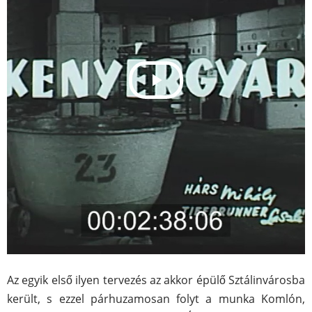
Az egyik első ilyen tervezés az akkor épülő Sztálinvárosba
került, s ezzel párhuzamosan folyt a munka Komlón,