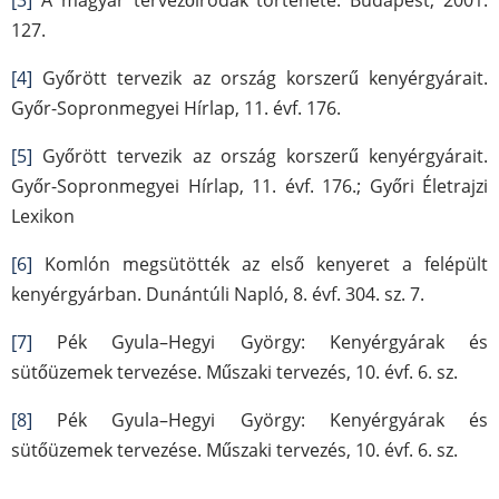
[3]
A magyar tervezőirodák története. Budapest, 2001.
127.
[4]
Győrött tervezik az ország korszerű kenyérgyárait.
Győr-Sopronmegyei Hírlap, 11. évf. 176.
[5]
Győrött tervezik az ország korszerű kenyérgyárait.
Győr-Sopronmegyei Hírlap, 11. évf. 176.; Győri Életrajzi
Lexikon
[6]
Komlón megsütötték az első kenyeret a felépült
kenyérgyárban. Dunántúli Napló, 8. évf. 304. sz. 7.
[7]
Pék Gyula–Hegyi György: Kenyérgyárak és
sütőüzemek tervezése. Műszaki tervezés, 10. évf. 6. sz.
[8]
Pék Gyula–Hegyi György: Kenyérgyárak és
sütőüzemek tervezése. Műszaki tervezés, 10. évf. 6. sz.