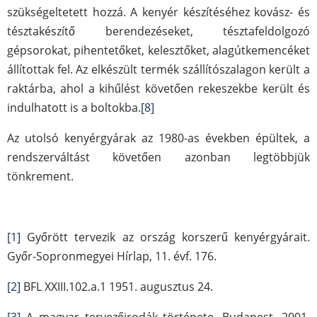
szükségeltetett hozzá. A kenyér készítéséhez kovász- és
tésztakészítő berendezéseket, tésztafeldolgozó
gépsorokat, pihentetőket, kelesztőket, alagútkemencéket
állítottak fel. Az elkészült termék szállítószalagon került a
raktárba, ahol a kihűlést követően rekeszekbe került és
indulhatott is a boltokba.
[8]
Az utolsó kenyérgyárak az 1980-as években épültek, a
rendszerváltást követően azonban legtöbbjük
tönkrement.
[1]
Győrött tervezik az ország korszerű kenyérgyárait.
Győr-Sopronmegyei Hírlap, 11. évf. 176.
[2]
BFL XXIII.102.a.1 1951. augusztus 24.