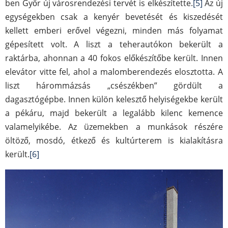
ben Győr új városrendezési tervét is elkészítette.
[5]
Az új
egységekben csak a kenyér bevetését és kiszedését
kellett emberi erővel végezni, minden más folyamat
gépesített volt. A liszt a teherautókon bekerült a
raktárba, ahonnan a 40 fokos előkészítőbe került. Innen
elevátor vitte fel, ahol a malomberendezés elosztotta. A
liszt hárommázsás „csészékben” gördült a
dagasztógépbe. Innen külön kelesztő helyiségekbe került
a pékáru, majd bekerült a legalább kilenc kemence
valamelyikébe. Az üzemekben a munkások részére
öltöző, mosdó, étkező és kultúrterem is kialakításra
került.
[6]