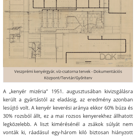
Veszprémi kenyérgyár, víz-csatorna tervek - Dokumentációs
Központ/Tervtár/Győriterv
A „kenyér mizéria” 1951. augusztusában kivizsgálásra
került a gyártástól az eladásig, az eredmény azonban
lesújtó volt. A kenyér keverési aránya ekkor 60% búza és
30% rozsból állt, ez a mai rozsos kenyerekhez állhatott
legközelebb. A liszt kimérésénél a zsákok súlyát nem
vonták ki, ráadásul egy-három kiló biztosan hiányzott