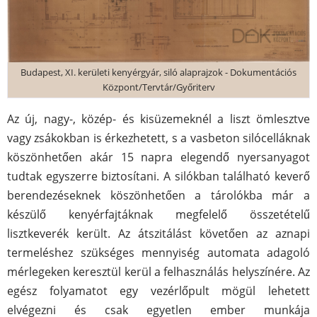
Budapest, XI. kerületi kenyérgyár, siló alaprajzok - Dokumentációs
Központ/Tervtár/Győriterv
Az új, nagy-, közép- és kisüzemeknél a liszt ömlesztve
vagy zsákokban is érkezhetett, s a vasbeton silócelláknak
köszönhetően akár 15 napra elegendő nyersanyagot
tudtak egyszerre biztosítani. A silókban található keverő
berendezéseknek köszönhetően a tárolókba már a
készülő kenyérfajtáknak megfelelő összetételű
lisztkeverék került. Az átszitálást követően az aznapi
termeléshez szükséges mennyiség automata adagoló
mérlegeken keresztül kerül a felhasználás helyszínére. Az
egész folyamatot egy vezérlőpult mögül lehetett
elvégezni és csak egyetlen ember munkája