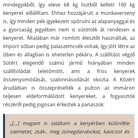
mindegyikből, így eleve 68 kg lisztből kellett 100 kg
kenyeret előállítani. Ehhez hozzájárult a munkaverseny
is, így minden pék igyekezett spórolni az alapanyaggal és
a gyorsaság jegyében nem is sütötték át rendesen a
kenyeret. Általában már romlott élesztőt használtak, az
import sóban pedig palaszemcsék voltak, így jött létre az
ízben és állagban is ehetetlen pékáru. A szállítást végző
Sütért elegendő számú jármű hiányában minden
szállítóládát teletömött, ami a friss kenyerek
összenyomódását, szalonnásodását okozta. A Közért
árudáiban is összepréselték a pulton az immáron
teljesen eldeformálódott kenyereket, a fogyasztók
részéről pedig jogosan érkeztek a panaszok:
„[…] magam is találtam a kenyérben különféle
szemetet, zsák-, meg zsinegdarabokat, kavicsot és