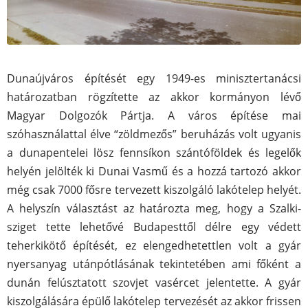
Dunaújváros építését egy 1949-es minisztertanácsi
határozatban rögzítette az akkor kormányon lévő
Magyar Dolgozók Pártja. A város építése mai
szóhasználattal élve “zöldmezős” beruházás volt ugyanis
a dunapentelei lösz fennsíkon szántóföldek és legelők
helyén jelölték ki Dunai Vasmű és a hozzá tartozó akkor
még csak 7000 fősre tervezett kiszolgáló lakótelep helyét.
A helyszín választást az határozta meg, hogy a Szalki-
sziget tette lehetővé Budapesttől délre egy védett
teherkikötő építését, ez elengedhetettlen volt a gyár
nyersanyag utánpótlásának tekintetében ami főként a
dunán felúsztatott szovjet vasércet jelentette. A gyár
kiszolgálására épülő lakótelep tervezését az akkor frissen