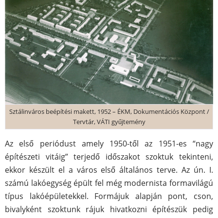
Sztálinváros beépítési makett, 1952 – ÉKM, Dokumentációs Központ /
Tervtár, VÁTI gyűjtemény
Az első periódust amely 1950-től az 1951-es “nagy
építészeti vitáig” terjedő időszakot szoktuk tekinteni,
ekkor készült el a város első általános terve. Az ún. I.
számú lakóegység épült fel még modernista formavilágú
típus lakóépületekkel. Formájuk alapján pont, cson,
bivalyként szoktunk rájuk hivatkozni építészük pedig