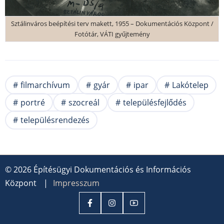
Sztálinváros beépítési terv makett, 1955 – Dokumentációs Központ /
Fotótár, VÁTI gyűjtemény
filmarchívum
gyár
ipar
Lakótelep
portré
szocreál
településfejlődés
településrendezés
© 2026 Építésügyi Dokumentációs és Információs
Központ
|
Impresszum