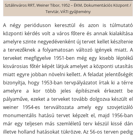
Sztálinváros RRT, Weiner Tibor, 1952 – ÉKM, Dokumentációs Központ /
Tervtár, VÁTI gyűjtemény
A négy perióduson keresztül és azon is túlmutató
központi kérdés volt a város főtere és annak kialakítása
amelyre szinte negyedévenként új tervet kellet készítenie
a tervezőknek a folyamatosan változó igények miatt. A
terveket megfigyelve 1951-ben még egy kisebb léptékű
kisvárosias főtér képét látjuk amelyet a központi utasítás
miatt egyre jobban növelni kellett. A feladat jelentőségét
bizonyítja, hogy 1953-ban tervpályázatot írtak ki a térre
amelyre a kor több jeles építésznek érkezett be
pályaműve, ezeket a terveket tovább dolgozva készült el
weiner 1954-es tervváltozata amely egy szovjetizáló
monumentális hatású tervet képzelt el, majd 1956-ban
már egy teljesen más szemléletű terv készül kissé dán
illetve holland hatásokat tükrözve. Az 56-os terven pedig