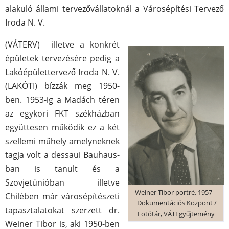
alakuló állami tervezővállatoknál a Városépítési Tervező
Iroda N. V.
(VÁTERV) illetve a konkrét
épületek tervezésére pedig a
Lakóépülettervező Iroda N. V.
(LAKÓTI) bízzák meg 1950-
ben. 1953-ig a Madách téren
az egykori FKT székházban
együttesen működik ez a két
szellemi műhely amelyneknek
tagja volt a dessaui Bauhaus-
ban is tanult és a
Szovjetúnióban illetve
Weiner Tibor portré, 1957 –
Chilében már városépítészeti
Dokumentációs Központ /
tapasztalatokat szerzett dr.
Fotótár, VÁTI gyűjtemény
Weiner Tibor is, aki 1950-ben