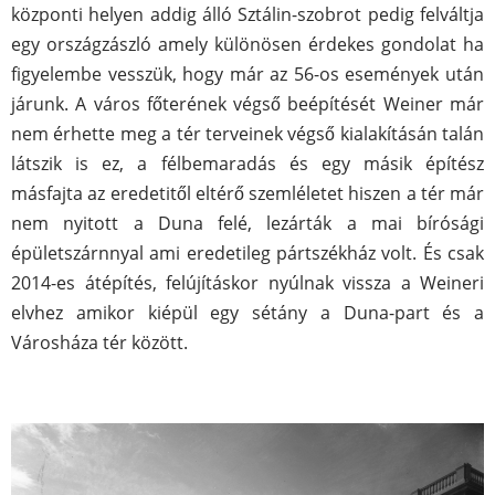
központi helyen addig álló Sztálin-szobrot pedig felváltja
egy országzászló amely különösen érdekes gondolat ha
figyelembe vesszük, hogy már az 56-os események után
járunk. A város főterének végső beépítését Weiner már
nem érhette meg a tér terveinek végső kialakításán talán
látszik is ez, a félbemaradás és egy másik építész
másfajta az eredetitől eltérő szemléletet hiszen a tér már
nem nyitott a Duna felé, lezárták a mai bírósági
épületszárnnyal ami eredetileg pártszékház volt. És csak
2014-es átépítés, felújításkor nyúlnak vissza a Weineri
elvhez amikor kiépül egy sétány a Duna-part és a
Városháza tér között.