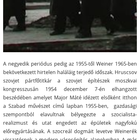
A negyedik periódus pedig az 1955-től Weiner 1965-ben
bekövetkezett hirtelen haláláig terjedő időszak. Hruscsov
szovjet pártfőtitkár a szovjet építészek moszkvai
kongresszusán 1954 december 7-én elhangzott
beszédében amelyet Major Máté idézett elsőként itthon
a Szabad művészet című lapban 1955-ben, gazdasági
szempontból elavultnak bélyegezte a szocialista-
realizmust és utat engedett az épületek nagyfokú
előregyártásának. A szocreál dogmáit levetve Weinerék
visszatérnek a modern városépítés alapelveihez. A már