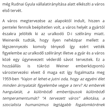
még Rudnai Gyula vállalatirányítása alatt elkészíti a város
első tervét.
A város megtervezése az alapoktól indult, hiszen a
pentelei fennsík beépítetlen volt, a város helyét a gyártól
északra jelölték ki az uralkodó D-i szélirány miatt.
Weinerék tudták, hogy ilyen nehézipar mellett a
légszennyezés komoly tényező így ezért vették
figyelembe az uralkodő szélirányt illetve a gyár és a város
közé egy úgynevezett véderdő sávot terveztek. Ez a
hozzáállás is tükrözi Weiner emberközpontú
várostervezési elveit ő maga ezt így fogalmazta meg
1959-ben
“Vajon el lehet-e jutni oda, hogy az egyéni élet
minden árnyalatát figyelembe vegye a terv? Az emberek
hangulatát, a különböző embertípusok különböző
temperamentumát? “A tervezett város” alkotása, a
szocialista humanizmus legtágabb fogalomkörének