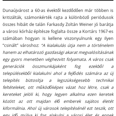
Dunaújvárost a 60-as évektől kezdődően már többen is
kritizálták, számonkérték rajta a különböző periódusok
összes hibáit de talán Farkasdy Zoltán Weiner jó barátja
a városi kórház építésze foglalta össze a Kortárs 1967-es
számában hogyan is kellene viszonyulnunk egy ilyen
“csinált” városhoz:
“A kialakulás útja nem a történelem
hanem az elhatározó gazdasági akarat megvalósításának
egy gyors menetben véghezvitt folyamata. A város csak
generációk összmunkájaként fog ezekből a
településekből kialakulni ahol a fejlődés számára az új
telepítés biztosítja a legszükségesebb technikai
feltételeket, ott működőképes vázat hoz létre, csak a
kereteket jelöli ki, hogy legyen alkalma ezen keretek
között az ott majdan élő emberek sajátos életét
kiformálnia. Ahol új városok telepítésénél ezt teszik, ott
egy idő múlva ki fog alakulni a városi élet és ennek