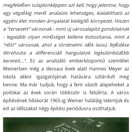
megfelelően tulajdonképpen azt kell, hogy jelentse, hogy
egy végsőkig menő analaízis lehetséges, kialakítható az
egyéni élet minden árnyalatát kielégítő környezet. Hiszen
a “tervezett” városnak - mint új városalapító gondolatnak
- legalább olyan minőséget kellene biztosítania, mint a
“nőtt” városnak, ahol a történelmi idők lassú fejlődése
létrehozta a differenciált hangulatok legkülönbözőbb
kereteit…”
. Ez az analizáló emberközpontú szemlélet
Weinerben még a dessaui évek alatt Hannes Meyer az
iskola akkor igazgatójának hatására szilárdult meg
benne. Ma már tudjuk, hogy a fent vázolt alapelveket a
politikai az évek során többször is felülírta. A város
építésének hőskorát 1965-ig Weiner haláláig tekintjük és
ezt az időszakot négy építési periódusra oszthatjuk.