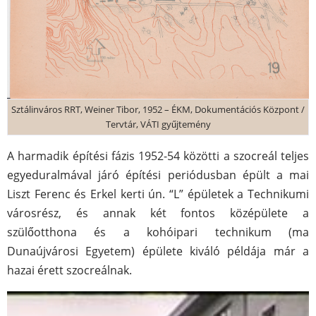
Sztálinváros RRT, Weiner Tibor, 1952 – ÉKM, Dokumentációs Központ /
Tervtár, VÁTI gyűjtemény
A harmadik építési fázis 1952-54 közötti a szocreál teljes
egyeduralmával járó építési periódusban épült a mai
Liszt Ferenc és Erkel kerti ún. “L” épületek a Technikumi
városrész, és annak két fontos középülete a
szülőotthona és a kohóipari technikum (ma
Dunaújvárosi Egyetem) épülete kiváló példája már a
hazai érett szocreálnak.