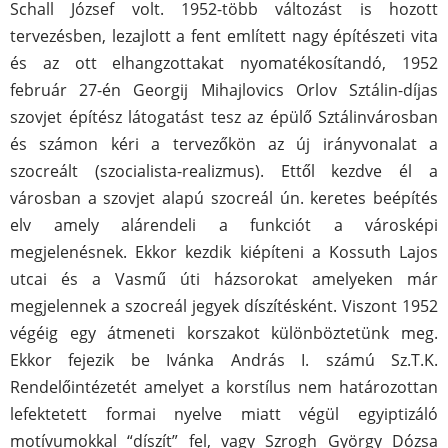
Schall József volt. 1952-több változást is hozott
tervezésben, lezajlott a fent említett nagy építészeti vita
és az ott elhangzottakat nyomatékosítandó, 1952
február 27-én Georgij Mihajlovics Orlov Sztálin-díjas
szovjet építész látogatást tesz az épülő Sztálinvárosban
és számon kéri a tervezőkön az új irányvonalat a
szocreált (szocialista-realizmus). Ettől kezdve él a
városban a szovjet alapú szocreál ún. keretes beépítés
elv amely alárendeli a funkciót a városképi
megjelenésnek. Ekkor kezdik kiépíteni a Kossuth Lajos
utcai és a Vasmű úti házsorokat amelyeken már
megjelennek a szocreál jegyek díszítésként. Viszont 1952
végéig egy átmeneti korszakot különböztetünk meg.
Ekkor fejezik be Ivánka András I. számú Sz.T.K.
Rendelőintézetét amelyet a korstílus nem határozottan
lefektetett formai nyelve miatt végül egyiptizáló
motívumokkal “díszít” fel, vagy Szrogh György Dózsa