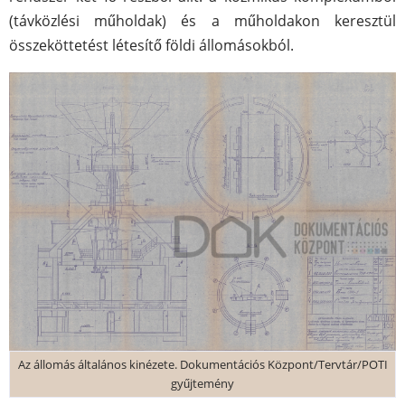
(távközlési műholdak) és a műholdakon keresztül
összeköttetést létesítő földi állomásokból.
Az állomás általános kinézete. Dokumentációs Központ/Tervtár/POTI
gyűjtemény