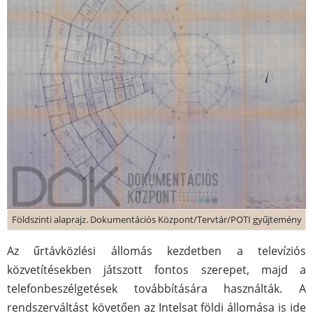
Földszinti alaprajz. Dokumentációs Központ/Tervtár/POTI gyűjtemény
Az űrtávközlési állomás kezdetben a televíziós
közvetítésekben játszott fontos szerepet, majd a
telefonbeszélgetések továbbítására használták. A
rendszerváltást követően az Intelsat földi állomása is ide