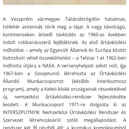
A Veszprém vármegyei Taliándörögdön hatalmas,
hófehér antennák törik meg a tájat. A nagy távolságú,
kontinenseken átívelő távközlés az 1960-as években
indult robbanásszerű fejlődésnek. Az első űrtávközlési
műholdat – amely az Egyesült Államok és Európa között
biztosított vételi összeköttetést – a Telstar 1-et 1962-ben
indította útjára a NASA. A versenyhelyzet adott volt, így
1967-ben a Szovjetunió létrehozta az Űrtávközlési
Állandó Munkacsoportot (később Interkozmosz
program), amely a Keleti-blokk országainak részvételével
új, nemzetközi űrtávközlési-rendszer fejlesztésébe
kezdett. A Munkacsoport 1971-re dolgozta ki az
INTERSZPUTNYIK Nemzetközi Űrtávközlési Rendszer és
Szervezet létrehozásáról szóló megállapodást. A
rendszer két fő részből állt: a kozmikus komplexumból