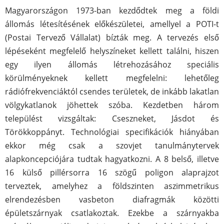
Magyarországon 1973-ban kezdődtek meg a földi
állomás létesítésének előkészületei, amellyel a POTI-t
(Postai Tervező Vállalat) bízták meg. A tervezés első
lépéseként megfelelő helyszíneket kellett találni, hiszen
egy ilyen állomás létrehozásához speciális
körülményeknek kellett megfelelni: lehetőleg
rádiófrekvenciáktól csendes területek, de inkább lakatlan
völgykatlanok jöhettek szóba. Kezdetben három
települést vizsgáltak: Cseszneket, Jásdot és
Törökkoppányt. Technológiai specifikációk hiányában
ekkor még csak a szovjet tanulmánytervek
alapkoncepciójára tudtak hagyatkozni. A 8 belső, illetve
16 külső pillérsorra 16 szögű poligon alaprajzot
terveztek, amelyhez a földszinten aszimmetrikus
elrendezésben vasbeton diafragmák közötti
épületszárnyak csatlakoztak. Ezekbe a szárnyakba