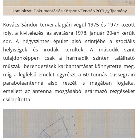
Homlokzat. Dokumentációs Központ/Tervtár/POTI gyűjtemény
Kovács Sándor tervei alapján végül 1975 és 1977 között
folyt a kivitelezés, az avatásra 1978. január 20-án került
sor. A négyszintes épület alsó szintjébe a szociális
helyiségek és irodák kerültek. A második szint
tulajdonképpen csak a harmadik szinten található
műszaki berendezések karbantartását könnyítette meg,
míg a legfelső emelet egyrészt a 60 tonnás Cassegrain
parabolaantenna alsó részét is magában foglalta,
emellett az antenna mozgásából származó rezgéseket
csillapította.