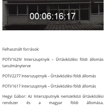
Felhasznált források:
POTI/1629/ Interszuptnyik – Űrtávközlési földi állomás
tanulmányterve
POTI/2277 Interszuptnyik – Űrtávközlési földi állomás
POTI/1617 Interszuptnyik – Űrtávközlési földi állomás
Hegyi Gábor: Az Interszputnyik nemzetközi űrtávközlési
rendszer és a magyar földi állomása.