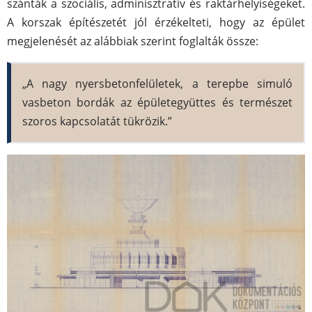
szánták a szociális, adminisztratív és raktárhelyiségeket.
A korszak építészetét jól érzékelteti, hogy az épület
megjelenését az alábbiak szerint foglalták össze:
„A nagy nyersbetonfelületek, a terepbe simuló
vasbeton bordák az épületegyüttes és természet
szoros kapcsolatát tükrözik.”