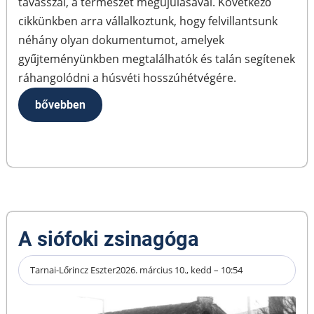
tavasszal, a természet megújulásával. Következő
cikkünkben arra vállalkoztunk, hogy felvillantsunk
néhány olyan dokumentumot, amelyek
gyűjteményünkben megtalálhatók és talán segítenek
ráhangolódni a húsvéti hosszúhétvégére.
bővebben
A siófoki zsinagóga
Tarnai-Lőrincz Eszter
2026. március 10., kedd – 10:54