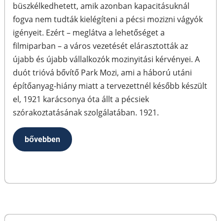
büszkélkedhetett, amik azonban kapacitásuknál
fogva nem tudták kielégíteni a pécsi mozizni vágyók
igényeit. Ezért – meglátva a lehetőséget a
filmiparban – a város vezetését elárasztották az
újabb és újabb vállalkozók mozinyitási kérvényei. A
duót trióvá bővítő Park Mozi, ami a háború utáni
építőanyag-hiány miatt a tervezettnél később készült
el, 1921 karácsonya óta állt a pécsiek
szórakoztatásának szolgálatában. 1921.
bővebben