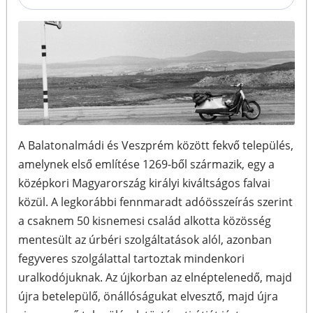
A Balatonalmádi és Veszprém között fekvő település,
amelynek első említése 1269-ből származik, egy a
középkori Magyarország királyi kiváltságos falvai
közül. A legkorábbi fennmaradt adóösszeírás szerint
a csaknem 50 kisnemesi család alkotta közösség
mentesült az úrbéri szolgáltatások alól, azonban
fegyveres szolgálattal tartoztak mindenkori
uralkodójuknak. Az újkorban az elnéptelenedő, majd
újra betelepülő, önállóságukat elvesztő, majd újra