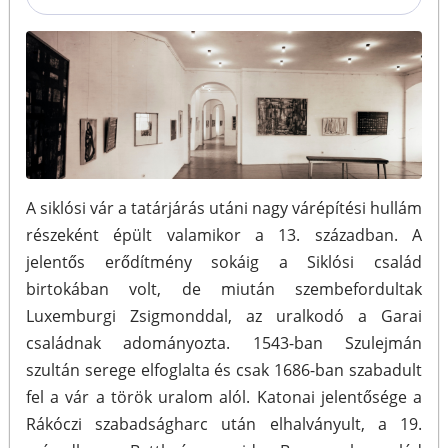
A siklósi vár a tatárjárás utáni nagy várépítési hullám
részeként épült valamikor a 13. században. A
jelentős erődítmény sokáig a Siklósi család
birtokában volt, de miután szembefordultak
Luxemburgi Zsigmonddal, az uralkodó a Garai
családnak adományozta. 1543-ban Szulejmán
szultán serege elfoglalta és csak 1686-ban szabadult
fel a vár a török uralom alól. Katonai jelentősége a
Rákóczi szabadságharc után elhalványult, a 19.