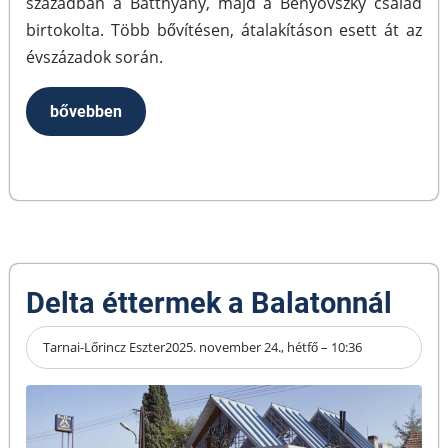
században a Batthyány, majd a Benyovszky család
birtokolta. Több bővítésen, átalakításon esett át az
évszázadok során.
bővebben
Delta éttermek a Balatonnál
Tarnai-Lőrincz Eszter
2025. november 24., hétfő – 10:36