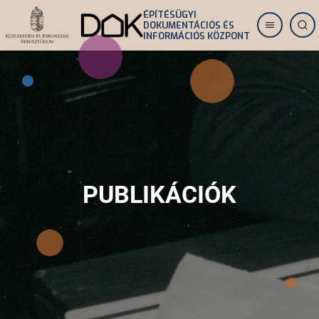
Ugrás
ÉPÍTÉSÜGYI
DOKUMENTÁCIÓS ÉS
a
INFORMÁCIÓS KÖZPONT
tartalomra
PUBLIKÁCIÓK