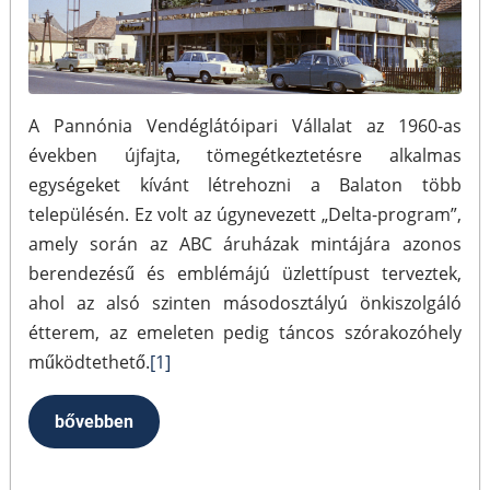
A Pannónia Vendéglátóipari Vállalat az 1960-as
években újfajta, tömegétkeztetésre alkalmas
egységeket kívánt létrehozni a Balaton több
településén. Ez volt az úgynevezett „Delta-program”,
amely során az ABC áruházak mintájára azonos
berendezésű és emblémájú üzlettípust terveztek,
ahol az alsó szinten másodosztályú önkiszolgáló
étterem, az emeleten pedig táncos szórakozóhely
működtethető.
[1]
bővebben