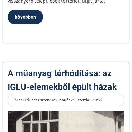
visszanyerő települések történeti útját járta.
bővebben
A műanyag térhódítása: az
IGLU-elemekből épült házak
Tarnai-Lőrincz Eszter
2026. január 21., szerda – 10:56