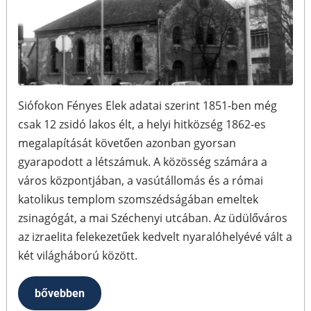
Siófokon Fényes Elek adatai szerint 1851-ben még
csak 12 zsidó lakos élt, a helyi hitközség 1862-es
megalapítását követően azonban gyorsan
gyarapodott a létszámuk. A közösség számára a
város központjában, a vasútállomás és a római
katolikus templom szomszédságában emeltek
zsinagógát, a mai Széchenyi utcában. Az üdülőváros
az izraelita felekezetűek kedvelt nyaralóhelyévé vált a
két világháború között.
bővebben