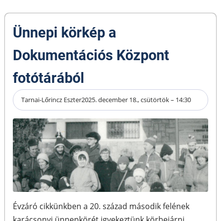
Ünnepi körkép a
Dokumentációs Központ
fotótárából
Tarnai-Lőrincz Eszter
2025. december 18., csütörtök – 14:30
Évzáró cikkünkben a 20. század második felének
karácsonyi ünnepkörét igyekeztünk körbejárni