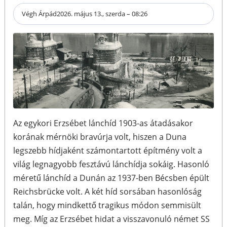
Végh Árpád
2026. május 13., szerda – 08:26
Az egykori Erzsébet lánchíd 1903-as átadásakor
korának mérnöki bravúrja volt, hiszen a Duna
legszebb hídjaként számontartott építmény volt a
világ legnagyobb fesztávú lánchídja sokáig. Hasonló
méretű lánchíd a Dunán az 1937-ben Bécsben épült
Reichsbrücke volt. A két híd sorsában hasonlóság
talán, hogy mindkettő tragikus módon semmisült
meg. Míg az Erzsébet hidat a visszavonuló német SS