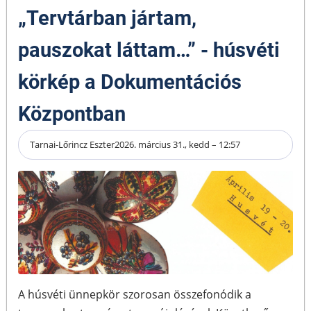
„Tervtárban jártam,
pauszokat láttam…” - húsvéti
körkép a Dokumentációs
Központban
Tarnai-Lőrincz Eszter
2026. március 31., kedd – 12:57
A húsvéti ünnepkör szorosan összefonódik a