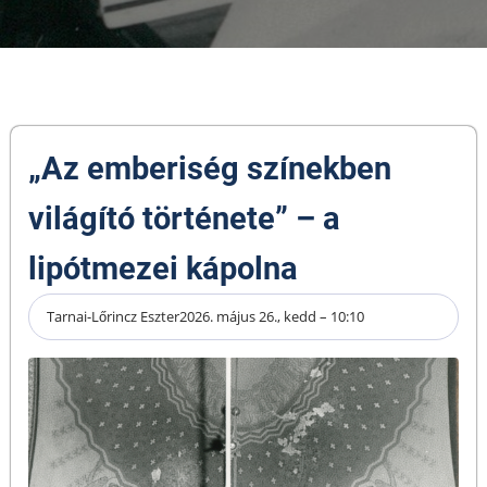
„Az emberiség színekben
világító története” – a
lipótmezei kápolna
Tarnai-Lőrincz Eszter
2026. május 26., kedd – 10:10