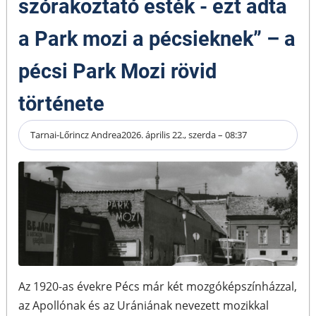
szórakoztató esték - ezt adta
a Park mozi a pécsieknek” – a
pécsi Park Mozi rövid
története
Tarnai-Lőrincz Andrea
2026. április 22., szerda – 08:37
Az 1920-as évekre Pécs már két mozgóképszínházzal,
az Apollónak és az Urániának nevezett mozikkal